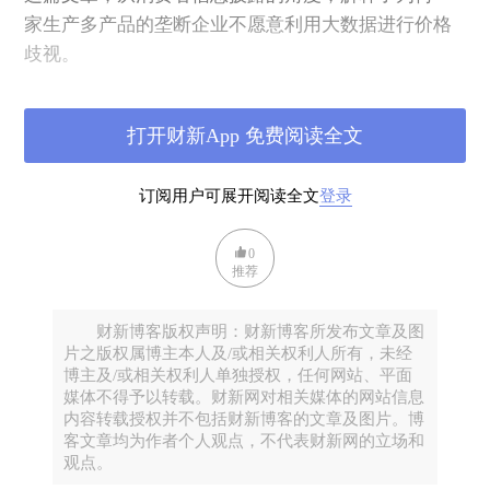
家生产多产品的垄断企业不愿意利用大数据进行价格
歧视。
主要内容
打开财新App 免费阅读全文
大量的文献研究了个人数据和跨期价格歧视的关系，
订阅用户可展开阅读全文
登录
这些文献通常假设一个多期的模型，企业从消费者历
史的购买记录中获取消费者的偏好信息，进而根据消
0
费者的偏好信息对新老客户进行价格歧视（如Villas-
推荐
Boas, 1999;2004; Fudenberg and Tirole，2000；
Wagman，2012）。
财新博客版权声明：财新博客所发布文章及图
片之版权属博主本人及/或相关权利人所有，未经
博主及/或相关权利人单独授权，任何网站、平面
Ichihashi(2020)考虑了消费者可以在博弈开始选择信息
媒体不得予以转载。财新网对相关媒体的网站信息
披露的规则，决定卖方可以获得其效用的信息。在获
内容转载授权并不包括财新博客的文章及图片。博
得关于消费者效用的信息后，卖家向消费者推荐一个
客文章均为作者个人观点，不代表财新网的立场和
观点。
产品，消费者决定是否购买。此时，消费者披露信息