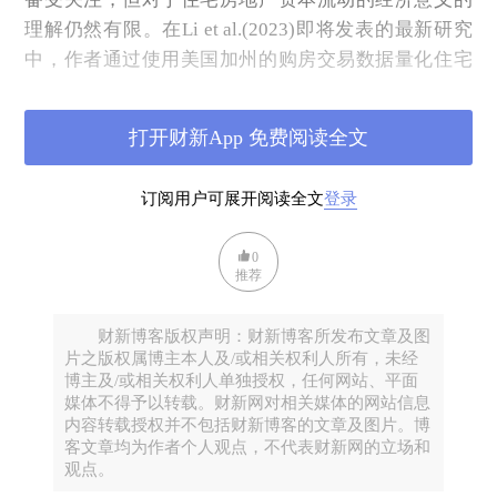
理解仍然有限。在Li et al.(2023)即将发表的最新研究
中，作者通过使用美国加州的购房交易数据量化住宅
房地产资本流入，为外国房地产资本流入的实际影响
提供因果证据。具体而言，他们发现了两个典型事
打开财新App 免费阅读全文
实：首先是美国房地产市场受到了“中国冲击”（China
Shock）：2008年后，由于中国政府在的放松资本管制
订阅用户可展开阅读全文
登录
和一系列购房限制措施使得中国人在美国购房的数量
空前激增；其次，这些购买往往集中在历史上华人聚
0
居的地区，具有“家乡偏好”（home bias）。作者建立
推荐
了理论模型以了解外国住房购买对当地就业的积极影
响，该模型包括两种相互竞争的两种影响途径：住房
财新博客版权声明：财新博客所发布文章及图
净值途径（net worth channel）和迁移途径
片之版权属博主本人及/或相关权利人所有，未经
博主及/或相关权利人单独授权，任何网站、平面
（displacement channel）。接下来，作者实证检验了
媒体不得予以转载。财新网对相关媒体的网站信息
中国冲击对美国当地就业、房价、人口流动的影响，
内容转载授权并不包括财新博客的文章及图片。博
并在两个典型事实的基础上使用DID和IV方法的结合
客文章均为作者个人观点，不代表财新网的立场和
观点。
进行因果识别。