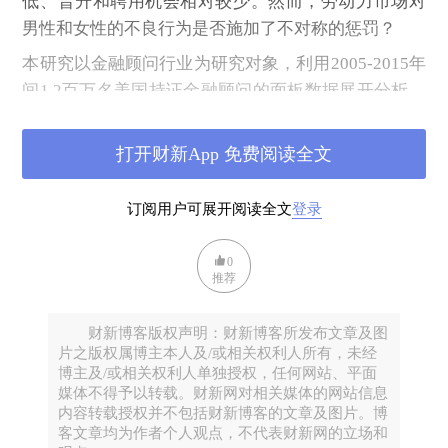
低、晋升和聘用机会相对较少。然而，
劳动力市场对
男性和女性的不良行为是否施加了不对称的惩罚？
本研究以金融顾问行业为研究对象，利用
2005-2015年
间1.2百万名美国持证金融顾问
的面板数据展开分析。
女性顾问因不当行为失业的概率比男性高20%，且再
就业难度也更大，失业后一年内的再就业率低30%。
打开财新App 免费阅读全文
随后揭示了群体偏袒机制，男性决策者对男性员工更
宽容，对女性更苛刻；女性管理者则更公平对待；少
订阅用户可展开阅读全文
登录
数族裔管理者仅对同族裔员工更宽容。
笔者认为这篇文章将职业惩罚与性别差距结合在一
0
推荐
起，既论证了职业惩罚的影响，又进一步贡献了金融
行业中性别差异的文献。此前笔者也推送过一篇有关
财新博客版权声明：财新博客所发布文章及图
科学家中的女性《Women In Science：lessons from the
片之版权属博主本人及/或相关权利人所有，未经
baby boom》，讨论科学家中的性别差异的文章，两篇
博主及/或相关权利人单独授权，任何网站、平面
媒体不得予以转载。财新网对相关媒体的网站信息
文章都深入探讨了为什么即使进入专业领域后，女性
内容转载授权并不包括财新博客的文章及图片。博
仍然受到系统性的差异对待。两篇文章关于性别差异
客文章均为作者个人观点，不代表财新网的立场和