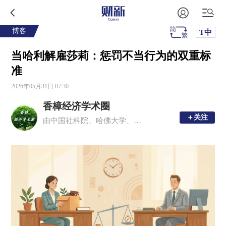
博客
T中
当哈利解雇莎莉：惩罚不当行为的双重标
准
2026年05月31日 07:30
香樟经济学术圈
＋关注
＋关注
由中国社科院、哈佛大学、多伦多大学等国内外青年经济学者发起