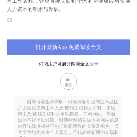
与工作表现，还会直接关联到个体的学业成绩与长期
人力资本的积累与发展。
02
研究背景
现有研究表明，在全球范围内，贫困群体在实际生活
打开财新App 免费阅读全文
中比富裕群体更易出现认知疲劳的现象，同时贫困儿
童所就读学校提供的认知训练机会较少。基于这一背
订阅用户可展开阅读全文
登录
景，本文作者采用了两项全球性的考试数据
——“TIMSS”（覆盖50多个国家的四年级学生）
0
和“PISA”（覆盖60多个国家15岁的学生）——以阐
推荐
明“认知耐力”这一概念的现实重要性。这两类考试每
科约30分钟、时间充裕，跳题和未做完比例很低；更
财新博客版权声明：财新博客所发布文章及图
关键的是，试题顺序对不同学生是随机的。利用试题
片之版权属博主本人及/或相关权利人所有，未经
博主及/或相关权利人单独授权，任何网站、平面
顺序的随机性，作者将同一道题在试卷前半部分与后
媒体不得予以转载。财新网对相关媒体的网站信息
半部分的正确率进行对比，从而评估随作答时间推移
内容转载授权并不包括财新博客的文章及图片。博
是否会出现认知耐力下降的现象（表现为正确率下
客文章均为作者个人观点，不代表财新网的立场和