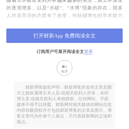
随着大学教育受到外界越来越多的关注，加上毕业生
的逐渐增多，以及“水硕”、“水博”现象的存在，很多
人对高学历的态度有了改变，包括硕博生的学术能力
和工作能力也受到议论，这无疑会使得博士的含金量
大打折扣。
打开财新App 免费阅读全文
此外，博士毕业后同样面临着就业挑战：高校的“非升
即走”、博士薪资与企业用工成本的不匹配、较少的招
订阅用户可展开阅读全文
登录
聘需求岗位等等。“读博”，如同“赌博”，其收益与成
本的高度不确定性，使得是否读博的问题一直热度不
0
推荐
减。
今天，笔者将分享一篇去年发表于Studies in Higher
财新博客版权声明：财新博客所发布文章及图
Education上的文章。尽管论文的研究方法较为简单，
片之版权属博主本人及/或相关权利人所有，未经
但是具有非常强的现实意义。希望这篇论文的研究结
博主及/或相关权利人单独授权，任何网站、平面
媒体不得予以转载。财新网对相关媒体的网站信息
论能够为正在纠结在硕士毕业后，找工作还是申博的
内容转载授权并不包括财新博客的文章及图片。博
香樟读者提供启发和帮助。
客文章均为作者个人观点，不代表财新网的立场和
观点。
引言