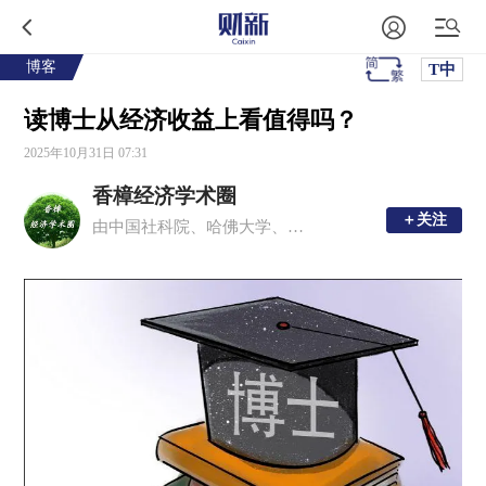
博客
T中
读博士从经济收益上看值得吗？
2025年10月31日 07:31
香樟经济学术圈
＋关注
＋关注
由中国社科院、哈佛大学、多伦多大学等国内外青年经济学者发起