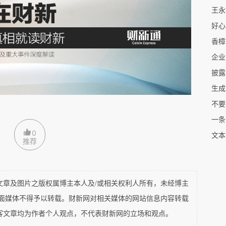
王永
和质量可能受到失眠、睡眠呼吸暂停等因素的影
香樟
间和睡眠长短是自己选择的。经济学理论长期将睡
企业
生效用函数的行为决策本质——尽管全球80%的
披露
%的人渴望每晚睡够7小时或更久，现实却是超过
—睡眠选择背后的机制究竟是什么？
策的行为机制，并检验承诺机制（commitment
0
文本
推荐
进更健康的睡眠习惯。基于508名大学生的实地实验，
智能设备（fitbit）、周度调查（weekly
-use diaries）等方式收集数据，研究发现：1）当
及图片之版权属博主本人及/或相关权利人所有，未经博主
夜猫子成功逆转生物钟，睡眠不足6小时的概率降低
平面媒体不得予以转载。财新网对相关媒体的网站信息内容转载
之后仍然持续。2）时间不一致偏好显著影响睡眠选
客文章均为作者个人观点，不代表财新网的立场和观点。