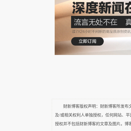
对于一部分人来说，睡眠时间
响，但对于多数人来说，就寝时
眠简化为外生约束，忽视其作为内
成年人希望改善他们的睡眠、89
40%的人在持续透支睡眠时间—
本研究在自然情境中探究睡眠决
devices）和金钱激励能否促
通过提供睡眠激励措施，结合可穿戴
surveys）和时间使用日记（time
财新博客版权声明：财新博客所发布文章
金钱激励遇见承诺机制，13%的
及/或相关权利人单独授权，任何网站、
了16%，且这种改变在激励停止
授权并不包括财新博客的文章及图片。博