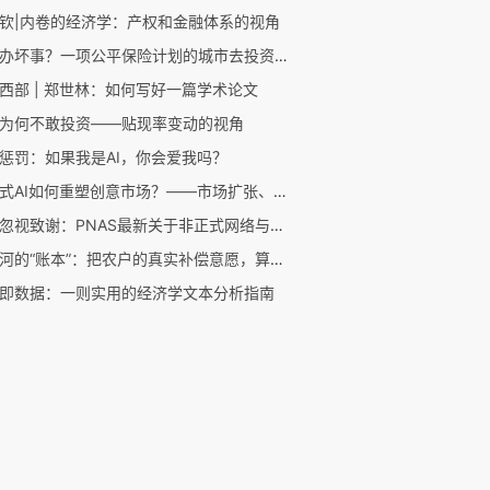
钦|内卷的经济学：产权和金融体系的视角
好心办坏事？一项公平保险计划的城市去投资效应
西部 | 郑世林：如何写好一篇学术论文
为何不敢投资——贴现率变动的视角
惩罚：如果我是AI，你会爱我吗？
生成式AI如何重塑创意市场？——市场扩张、创作者挤出与版权保护的新证据
不要忽视致谢：PNAS最新关于非正式网络与学术影响力研究
一条河的“账本”：把农户的真实补偿意愿，算进流域治污的最优方案里
即数据：一则实用的经济学文本分析指南