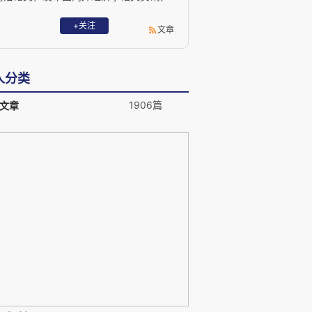
以及香樟经济学者圈的相关活动公告。 期
待能够对中国经济学研究和国家政策产生
+关注
文章
一定影响。微信订阅号：camphor2014。
人分类
1906篇
文章