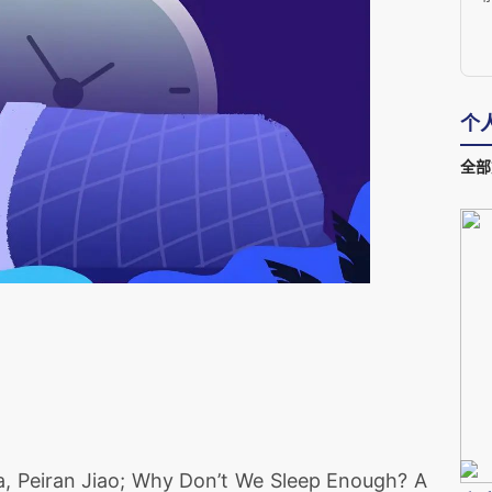
个
全部
la, Peiran Jiao; Why Don’t We Sleep Enough? A