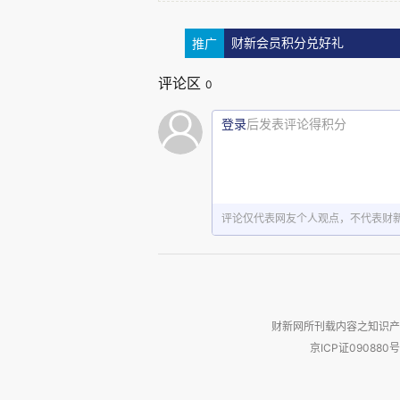
择，过度自信偏差普遍存在。3）
持的深夜赌徒，靶向承诺机制与
推广
财新会员积分兑好礼
具。
评论区
0
02
登录
后发表评论得积分
背景：为什么选择大学生？
评论仅代表网友个人观点，不代表财
作者在文献综述部分与以下三
比已有文献，本文证明当存在持
效。同时，也是首个在睡眠决策背
机制的有效性争议。承诺机制（
财新网所刊载内容之知识产
京ICP证090880号
学界尚未达成共识。本文有两处
②软性承诺设计，允许参与者自