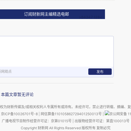
我们既是精明的成本收益计算者，又是被多巴胺劫
短期物质激励可能成为破解睡眠不足困局的有效工
订阅财新网主编精选电邮
新网观点
发布
类文献直接对话：1）可穿戴技术与健康行为。相
续性行为偏差时，金钱激励比单纯规划工具更有
本篇文章暂无评论
景下研究持续性和习惯形成效应的研究。2）承诺
如预先设定约束性目标）能否改善自我控制问题，
权为财新传媒及/或相关权利人专属所有或持有。未经许可，禁止进行转载、摘编、
京ICP备10026701号-8
|
网信算备110105862729401250013号
|
京公网安备 11
创新：①将睡眠作为检验承诺理论的天然场景，
广播电视节目制作经营许可证：京第01015号
|
出版物经营许可证：第直100013号
主设定目标，更贴近现实生活中的自我管理策略。
Copyright 财新网 All Rights Reserved 版权所有 复制必究