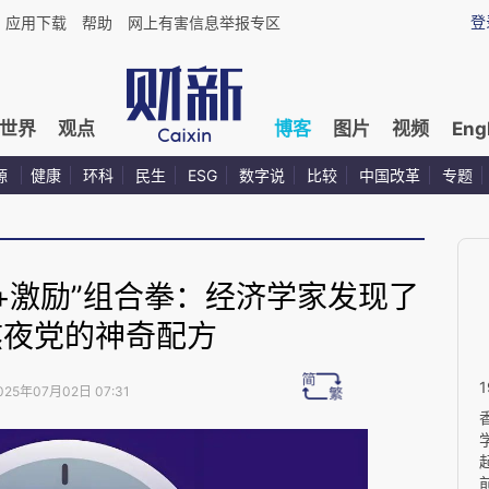
登
应用下载
帮助
网上有害信息举报专区
世界
观点
博客
图片
视频
Eng
源
健康
环科
民生
ESG
数字说
比较
中国改革
专题
诺+激励”组合拳：经济学家发现了
熬夜党的神奇配方
025年07月02日 07:31