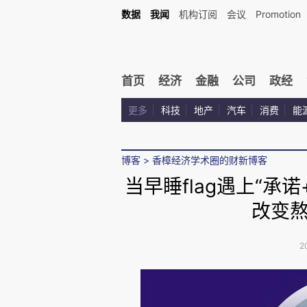
数据
我闻
机构订阅
会议
Promotion
首页
经济
金融
公司
政经
更多
科技
地产
汽车
消费
能
博客
>
香樟经济学术圈的财新博客
当早睡flag遇上“承
改变
2