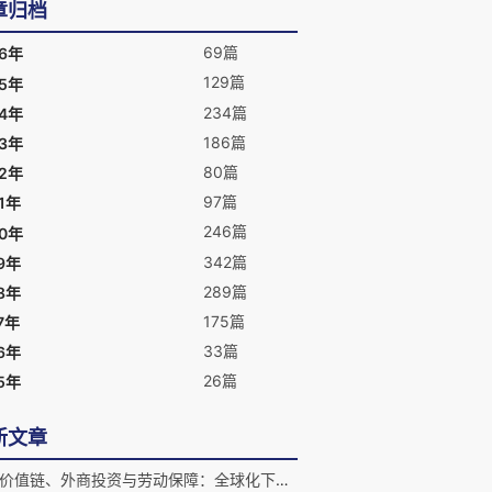
章归档
69篇
26年
129篇
25年
234篇
24年
186篇
23年
80篇
22年
97篇
1年
246篇
20年
342篇
9年
289篇
8年
175篇
7年
33篇
6年
26篇
5年
新文章
全球价值链、外商投资与劳动保障：全球化下共赢发展新视角