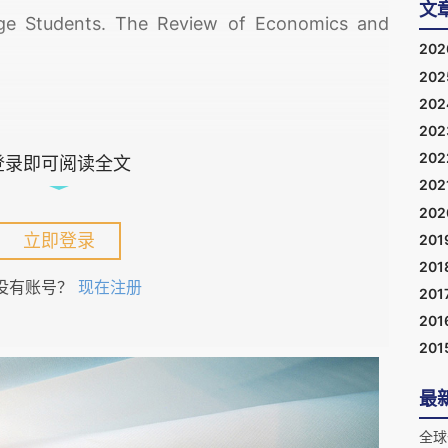
文
ege Students. The Review of Economics and
20
20
20
20
20
登录即可阅读全文
202
20
立即登录
201
201
没有账号？
现在注册
201
生挑战。当你在凌晨2点的屏幕蓝光中点击“下一
201
能是现代社会中最普遍的高风险行为之一？证据表
201
许多国家的人可能比一百年前的祖先少睡1-2个小
最
的睡眠，毋庸置疑是身心健康和人力资本的重要基
睡眠不足？