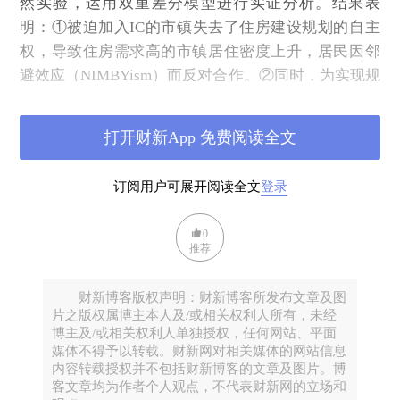
然实验，运用双重差分模型进行实证分析。结果表
明：①被迫加入IC的市镇失去了住房建设规划的自主
权，导致住房需求高的市镇居住密度上升，居民因邻
避效应（NIMBYism）而反对合作。②同时，为实现规
模经济，IC倾向于将公共服务设施集中在人口密集
区，致使偏远乡镇的公共服务供给下降，这解释了低
打开财新App 免费阅读全文
人口密度的市镇抵制合作的原因。③与此相对，2010
年之前自愿加入IC的市镇未出现上述负面后果。且无
订阅用户可展开阅读全文
登录
论自愿与否，市镇在加入IC后，均获得了在公共交通
和财政收入方面的收益。这表明，市镇拒绝加入IC并
0
非是因为预期收益过低，更多是出于成本考量。
推荐
研究背景
财新博客版权声明：财新博客所发布文章及图
02
片之版权属博主本人及/或相关权利人所有，未经
博主及/或相关权利人单独授权，任何网站、平面
法国被划分为大约3.6万个市镇(municipalities)，平均
媒体不得予以转载。财新网对相关媒体的网站信息
每个市镇有1800名居民。市镇作为政府体系中最基层
内容转载授权并不包括财新博客的文章及图片。博
的单位，其核心职能主要包括城市规划和公共服务供
客文章均为作者个人观点，不代表财新网的立场和