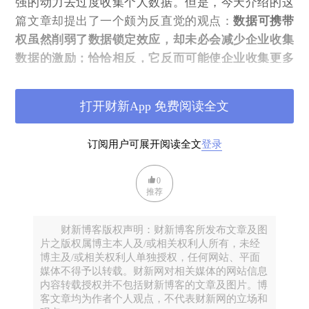
强的动力去过度收集个人数据。但是，今天介绍的这
篇文章却提出了一个颇为反直觉的观点：
数据可携带
权虽然削弱了数据锁定效应，却未必会减少企业收集
数据的激励；恰恰相反，它反而可能使企业收集更多
个人数据，并提高企业利润。
至于消费者福利和社会
福利究竟是改善还是恶化，则还要取决于市场竞争的
打开财新App 免费阅读全文
具体强弱。
02
订阅用户可展开阅读全文
登录
基本模型设定
0
文章构建了一个两期双寡头竞争模型。市场中有两家
推荐
企业 A 和 B，分别位于 Hotelling 线性城市的两端，消
费者均匀分布在 [0,1] 区间上。消费者的位置代表其对
财新博客版权声明：财新博客所发布文章及图
两家企业服务的偏好，越靠近 A 的消费者越偏好 A，
片之版权属博主本人及/或相关权利人所有，未经
博主及/或相关权利人单独授权，任何网站、平面
越靠近 B 的消费者越偏好 B。参数 t 表示产品差异化
媒体不得予以转载。财新网对相关媒体的网站信息
程度，t 越大，说明两家企业服务差异越大，市场竞争
内容转载授权并不包括财新博客的文章及图片。博
越弱。
客文章均为作者个人观点，不代表财新网的立场和