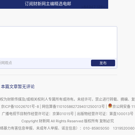
订阅财新网主编精选电邮
：
新网观点
发布
本篇文章暂无评论
 pre 或者 post-工业革命。X 是一组变量向量，
权为财新传媒及/或相关权利人专属所有或持有。未经许可，禁止进行转载、摘编、
，即工业革命前后可观测变量对于财富解释力度的
京ICP备10026701号-8
|
网信算备110105862729401250013号
|
京公网安备 11
广播电视节目制作经营许可证：京第01015号
|
出版物经营许可证：第直100013号
观测误差的影响，我们随机分配 X，然后得到一组
Copyright 财新网 All Rights Reserved 版权所有 复制必究
R 方，即 ICAC（Informational Content
害信息举报、未成年人举报、谣言信息）：010-85905050 13195200605 举报邮