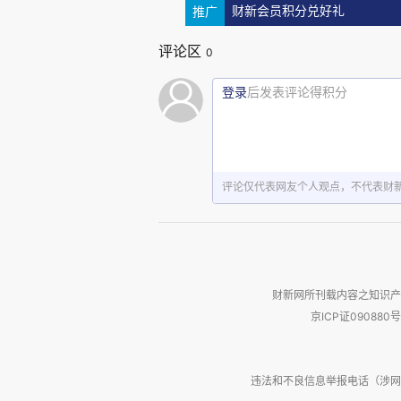
推广
财新会员积分兑好礼
估计策略
评论区
0
3.1 基准
登录
后发表评论得积分
我们考虑一个简单的方差分解
评论仅代表网友个人观点，不代表财
Y 是财富的代理，i 是人，p 是
财新网所刊载内容之知识产
例如姓氏、头衔。着重比较R 方
京ICP证090880号
变化。对于 R 方，为了避免不可
虚假的 R 方，再用真实的 R 方减去虚假 
违法和不良信息举报电话（涉网络暴力有