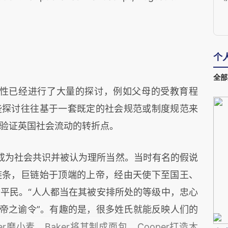
个
全部
性已经进行了大量的探讨，例如父母的受教育程
些探讨往往基于一套既定的社会规范或制度规范来
验证英国社会流动的转折点。
成为社会共识并被认为理所当然。当时有名的假说
链条，巨链始于顶端的上帝，经由天使下至国王、
平民。“人人都当在其被安排所处的等级中，忠心
上帝之谕令”。有趣的是，很多姓氏就能反映人们的
ler磨小麦，Baker将其制成面包，Cooper打造木