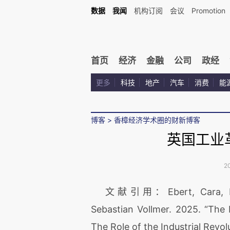
数据
我闻
机构订阅
会议
Promotion
首页
经济
金融
公司
政经
更多
科技
地产
汽车
消费
能
博客
>
香樟经济学术圈的财新博客
英国工业
2
文献引用：Ebert, Cara, Lean
Sebastian Vollmer. 2025. “The
The Role of the Industrial Revo