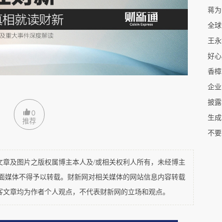
蒋为
码为0；1861年人口普查数据。
王永
香樟
，于1662年至1689年间每年征收两次。炉灶税
企业
的户主姓名（名和姓）、称谓或头衔以及炉灶数
披露
0
推荐
及图片之版权属博主本人及/或相关权利人所有，未经博主
从业人数比例，40%及以上定义为工业化地区。
平面媒体不得予以转载。财新网对相关媒体的网站信息内容转载
客文章均为作者个人观点，不代表财新网的立场和观点。