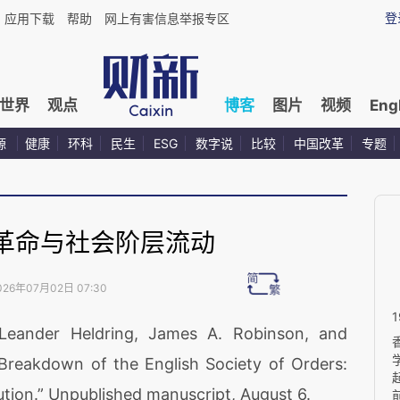
登
应用下载
帮助
网上有害信息举报专区
世界
观点
博客
图片
视频
Eng
源
健康
环科
民生
ESG
数字说
比较
中国改革
专题
革命与社会阶层流动
026年07月02日 07:30
der Heldring, James A. Robinson, and
 Breakdown of the English Society of Orders:
lution.” Unpublished manuscript, August 6.