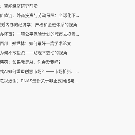
：智能经济研究前沿
全球价值链、外商投资与劳动保障：全球化下共赢发展新视角
钦|内卷的经济学：产权和金融体系的视角
好心办坏事？一项公平保险计划的城市去投资效应
西部 | 郑世林：如何写好一篇学术论文
为何不敢投资——贴现率变动的视角
惩罚：如果我是AI，你会爱我吗？
生成式AI如何重塑创意市场？——市场扩张、创作者挤出与版权保护的新证据
不要忽视致谢：PNAS最新关于非正式网络与学术影响力研究