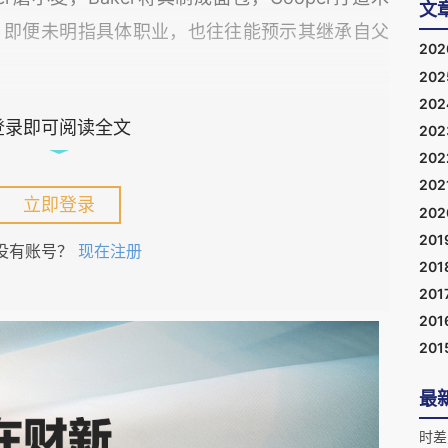
文
，即便未明指具体职业，也往往能预示其继承自父
20
20
20
等级社会被极大地削弱了呢？现在很少有探讨。本
登录即可阅读全文
20
20
言，作者汇编了两份数据集，以看工业革命前后姓
202
能力。
立即登录
20
201
没有账号？
现在注册
201
201
201
201
最
时差
99 年死者的财富信息），只有存款超过5英镑的人才会