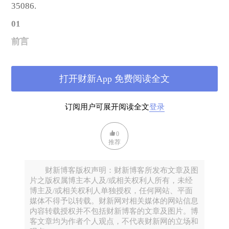
35086.
01
前言
新能源汽车的普及被视为交通脱碳的关键路径。中国
是全球最大的电动汽车市场，2025年新能源汽车产销
打开财新App 免费阅读全文
量分别为1662.6万辆和1649万辆（中国汽车工业协
会，2026年1月），保有量达4397万辆（公安部，
订阅用户可展开阅读全文
登录
2026年1月），新能源汽车国内新车销量占比首次突破
50%。然而，新能源汽车的快速普及给电网带来双重
0
挑战：配电变压器可能面临过载风险，以及“充电
推荐
难”问题也日益突出。
财新博客版权声明：财新博客所发布文章及图
在配电设施方面
，据能源基金会2023年发布的报告测
片之版权属博主本人及/或相关权利人所有，未经
算，无序充电情景下，一个典型小区的现有电力容量
博主及/或相关权利人单独授权，任何网站、平面
仅能满足不足20%的车位配桩率。现实中，变压器容
媒体不得予以转载。财新网对相关媒体的网站信息
内容转载授权并不包括财新博客的文章及图片。博
量不足导致无法安装充电桩的案例并不少见——贵阳
客文章均为作者个人观点，不代表财新网的立场和