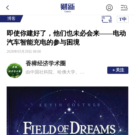
博客
T中
即使你建好了，他们也未必会来——电动
汽车智能充电的参与困境
2026年05月29日 08:00
香樟经济学术圈
＋关注
＋关注
由中国社科院、哈佛大学、多伦多大学等国内外青年经济学者发起