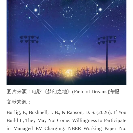
图片来源：电影《梦幻之地》(Field of Dreams)海报
文献来源：
Burlig, F., Bushnell, J. B., & Rapson, D. S. (2026). If You
Build It, They May Not Come: Willingness to Participate
in Managed EV Charging. NBER Working Paper No.