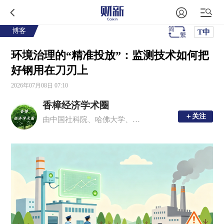
博客
T中
环境治理的“精准投放”：监测技术如何把
好钢用在刀刃上
2026年07月08日 07:10
香樟经济学术圈
＋关注
＋关注
由中国社科院、哈佛大学、多伦多大学等国内外青年经济学者发起