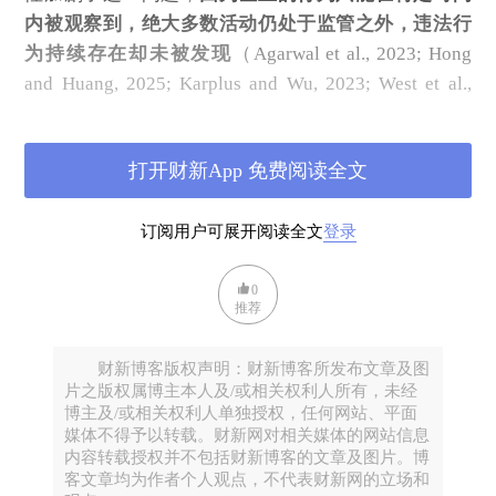
内被观察到，绝大多数活动仍处于监管之外，违法行
为持续存在却未被发现
（Agarwal et al., 2023; Hong
and Huang, 2025; Karplus and Wu, 2023; West et al.,
2021; Zou, 2021）。即使投入了大量行政成本，许多
现场检查仍因缺乏精准线索而“空手而归”，浪费了本
打开财新App 免费阅读全文
就稀缺的执法资源（Duflo et al., 2018; Kim and Xu,
2024）。
订阅用户可展开阅读全文
登录
随着监测技术的进步，越来越多的国家开始采用实
时、自动化的监测工具来弥补传统监管的不足。
中国
0
自2007年起大规模推广连续排放监测系统
推荐
（CEMS），要求重点污染源安装实时排放监控设
备，并将超标信号自动推送至执法部门
。截至2020
财新博客版权声明：财新博客所发布文章及图
年，全国已有超过24620家企业安装了
片之版权属博主本人及/或相关权利人所有，未经
博主及/或相关权利人单独授权，任何网站、平面
CEMS（Buntaine et al., 2024）。
媒体不得予以转载。财新网对相关媒体的网站信息
内容转载授权并不包括财新博客的文章及图片。博
然而，一个关键问题尚未得到充分回答：这种“技术赋
客文章均为作者个人观点，不代表财新网的立场和
能”的监管模式，究竟是
补充还是挤占了原有的执法资